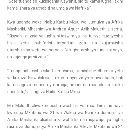
“Sote tuendelee kukipigania Kiswahili, sio tu kama lugha, lakini
kama ishara ya uthabiti na umoja wa kiafrika.”
Kwa upande wake, Naibu Katibu Mkuu wa Jumuiya ya Afrika
Mashariki, Mheshimiwa Andrea Aguer Ariik Malueth alisema,
“Kiswahili ni zaidi ya lugha, ni taswira ya jinsi tulivyo, huonyesha
hisia zetu, huhifadhi tamaduni zetu na kujumuisha
utambulisho wetu wa pamoja. Ni lugha ambayo tunaishi nayo,
na kujenga jamii zetu.”
“Tunapoadhimisha siku hii muhimu, tuthibitishe dhamira yetu
ya kukuza Kiswahili sio tu kama nyenzo ya mawasiliano, bali
kama nguzo muhimu ya umoja, amani na maendeleo katika
eneo letu,’’ aliongeza Naibu Katibu Mkuu.
Mh. Malueth aliwakumbusha washiriki wa maadhimisho hayo
kwamba Mkutano wa 21 wa Wakuu wa Nchi za Jumuiya ya
Afrika Mashariki, ulipitisha Kiswahili kama mojawapo ya lugha
rasmi za Jumuiya ya Afrika Mashariki. Vilevile Mkutano wa 24